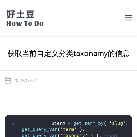
首页
获取当前自定义分类taxonamy的信息
应用
2022-07-27
编程
          $term = 
get_term_by
(
'slug'
, 
get_query_var
(
'term'
)
, 
get_query_var
(
'taxonomy'
)
)
; 
//get 